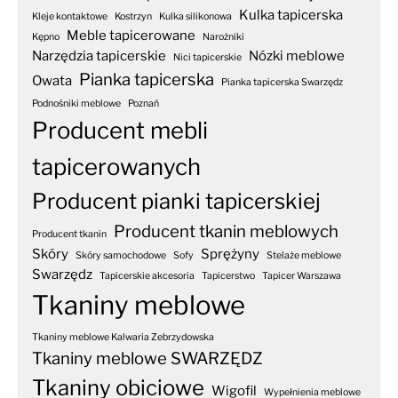
Kulka tapicerska
Kleje kontaktowe
Kostrzyn
Kulka silikonowa
Meble tapicerowane
Kępno
Narożniki
Narzędzia tapicerskie
Nózki meblowe
Nici tapicerskie
Pianka tapicerska
Owata
Pianka tapicerska Swarzędz
Podnośniki meblowe
Poznań
Producent mebli
tapicerowanych
Producent pianki tapicerskiej
Producent tkanin meblowych
Producent tkanin
Skóry
Sprężyny
Skóry samochodowe
Sofy
Stelaże meblowe
Swarzędz
Tapicerskie akcesoria
Tapicerstwo
Tapicer Warszawa
Tkaniny meblowe
Tkaniny meblowe Kalwaria Zebrzydowska
Tkaniny meblowe SWARZĘDZ
Tkaniny obiciowe
Wigofil
Wypełnienia meblowe